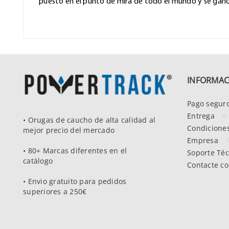
puesto en el punto de mira de todo el mundo y se gan
INFORMAC
Pago segur
Entrega
• Orugas de caucho de alta calidad al
Condiciones
mejor precio del mercado
Empresa
• 80+ Marcas diferentes en el
Soporte Téc
catàlogo
Contacte co
• Envio gratuito para pedidos
superiores a 250€