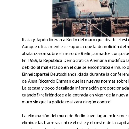
Italia y Japón liberan a Berlín del muro que divide el est
Aunque oficialmente se suponía que la demolición del 
abalanzaron sobre el muro de Berlín, armados con palos
En 1989, la República Democrática Alemana modificó las
debido al mal estado en el que se encontraba el muro div
Einheitspartei Deutschlands, dada durante la conferenc
de Ansa Riccardo Ehrman que las nuevas normas sobre l
La escasa y poco detallada información proporcionada 
cuándo?) refiriéndose a la entrada en vigor de la nuev
muro sin que la policía realizara ningún control.
La eliminación del muro de Berlín tuvo lugar en los m
eliminar las barreras entre el este y el oeste de la ca