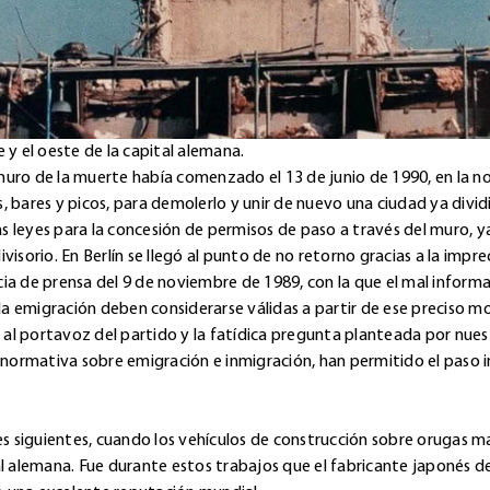
e y el oeste de la capital alemana.
muro de la muerte había comenzado el 13 de junio de 1990, en la n
, bares y picos, para demolerlo y unir de nuevo una ciudad ya div
 leyes para la concesión de permisos de paso a través del muro, ya
isorio. En Berlín se llegó al punto de no retorno gracias a la impre
ia de prensa del 9 de noviembre de 1989, con la que el mal inform
a emigración deben considerarse válidas a partir de ese preciso 
al portavoz del partido y la fatídica pregunta planteada por nue
a normativa sobre emigración e inmigración, han permitido el paso i
eses siguientes, cuando los vehículos de construcción sobre oruga
pital alemana. Fue durante estos trabajos que el fabricante japonés