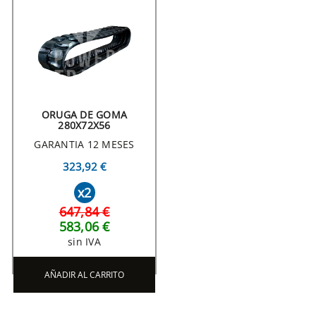
ORUGA DE GOMA
280X72X56
GARANTIA 12 MESES
323,92 €
x2
647,84 €
583,06 €
sin IVA
AÑADIR AL CARRITO