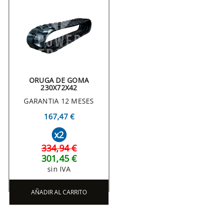
ORUGA DE GOMA
230X72X42
GARANTIA 12 MESES
167,47 €
x2
334,94 €
301,45 €
sin IVA
AÑADIR AL CARRITO