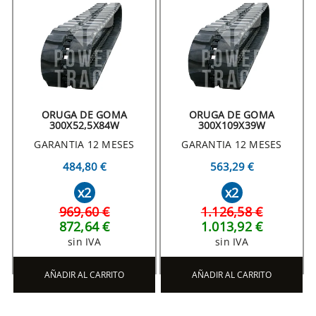
ORUGA DE GOMA
ORUGA DE GOMA
300X52,5X84W
300X109X39W
GARANTIA 12 MESES
GARANTIA 12 MESES
484,80 €
563,29 €
x2
x2
969,60 €
1.126,58 €
872,64 €
1.013,92 €
sin IVA
sin IVA
AÑADIR AL CARRITO
AÑADIR AL CARRITO