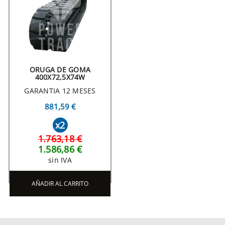
ORUGA DE GOMA
400X72,5X74W
GARANTIA 12 MESES
881,59 €
x2
1.763,18 €
1.586,86 €
sin IVA
AÑADIR AL CARRITO