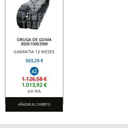
ORUGA DE GOMA
300X109X39W
GARANTIA 12 MESES
563,29 €
x2
1.126,58 €
1.013,92 €
sin IVA
AÑADIR AL CARRITO