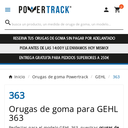
0




RESERVA TUS ORUGAS DE GOMA SIN PAGAR POR ADELANTADO
PIDA ANTES DE LAS 14:00 Y LE ENVIAMOS HOY MISMO!
ENTREGA GRATUITA PARA PEDIDOS SUPERIORES A 250€
Inicio
Orugas de goma Powertrack
GEHL
363
363
Orugas de goma para GEHL
363
Perfectas para el modelo GEHL 363, nuestras
orugas de